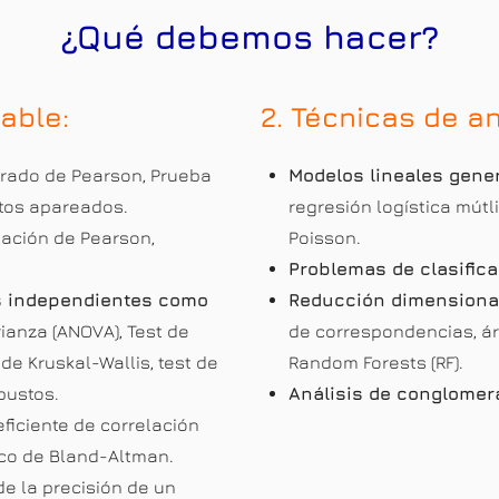
¿Qué debemos hacer?
iable:
2. Técnicas de an
drado de Pearson, Prueba
Modelos lineales gener
atos apareados.
regresión logística mútl
elación de Pearson,
Poisson.
Problemas de clasifica
s independientes como
Reducción dimensional
arianza (ANOVA), Test de
de correspondencias, árb
e Kruskal-Wallis, test de
Random Forests (RF).
bustos.
Análisis de conglomer
eficiente de correlación
fico de Bland-Altman.
de la precisión de un