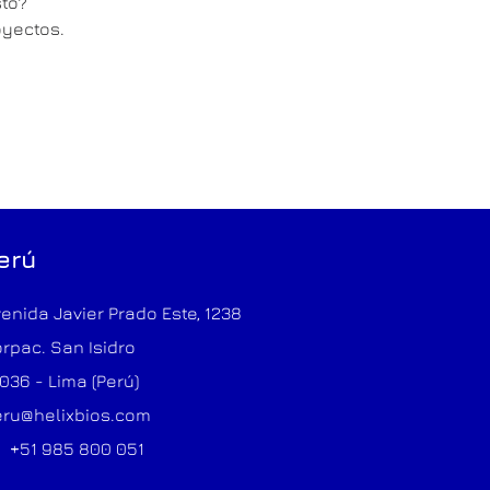
sto?
oyectos.
erú
enida Javier Prado Este, 1238
rpac. San Isidro
036 - Lima (Perú)
ru@helixbios.com
+51 985 800 051