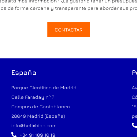
cesita más información? ¿Le gustaría tener un presupue
s de forma cercana y transparente para abordar sus pr
CONTACTAR
España
P
Parque Científico de Madrid
Av
Calle Faraday nº 7
Có
Campus de Cantoblanco
15
28049 Madrid (España)
pe
info@helixbios.com
+34 91 109 10 19