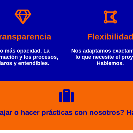
ransparencia
Flexibilida
o más opacidad. La
Nos adaptamos exactam
rmación y los procesos,
lo que necesite el proy
laros y entendibles.
Hablemos.
ajar o hacer prácticas con nosotros? Ha