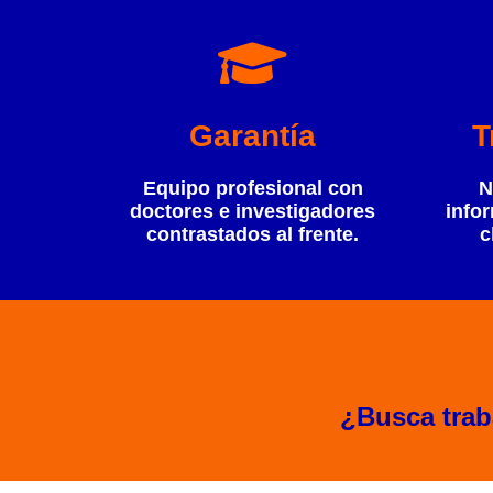
Garantía
T
Equipo profesional con
N
doctores e investigadores
info
contrastados al frente.
c
¿Busca trab