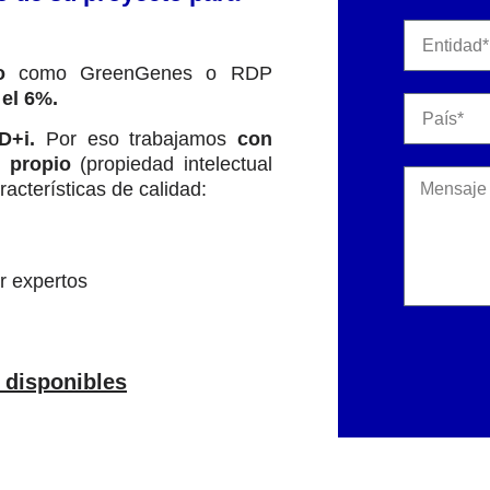
o
como GreenGenes o RDP
el 6%.
+D+i.
Por eso
trabajamos
con
o propio
(propiedad intelectual
acterísticas de calidad:
.
r expertos
 disponibles