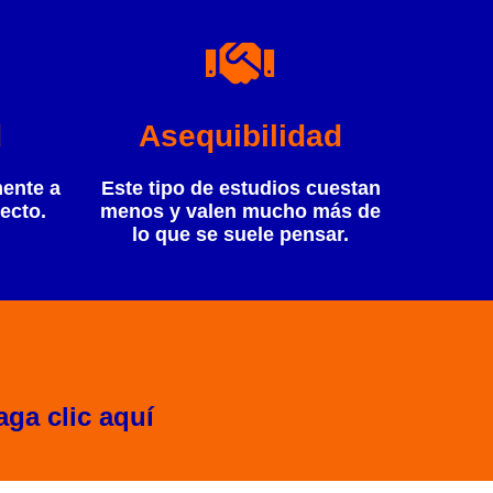
d
Asequibilidad
ente a
Este tipo de estudios cuestan
ecto.
menos y valen mucho más de
lo que se suele pensar.
ga clic aquí