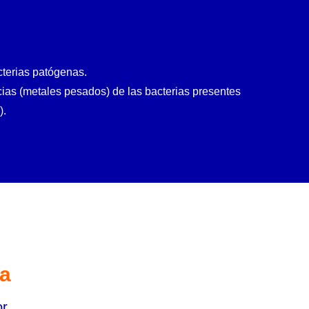
cterias patógenas.
cias (metales pesados) de las bacterias presentes
).
ca
or