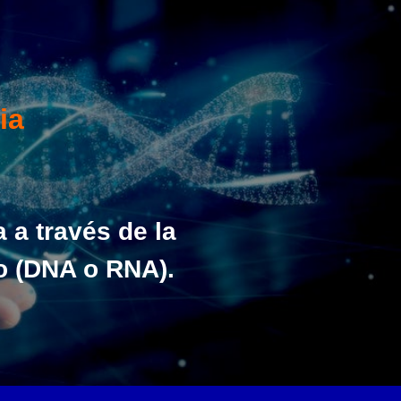
ia
 a través de la
o (DNA o RNA).