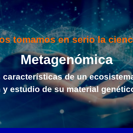
os tomamos en serio la cienc
Metagenómica
s características de un ecosistema
 y estudio de su material genétic