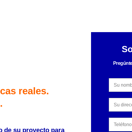
So
Pregúnte
as reales.
.
o de su proyecto para